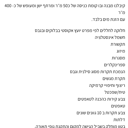
קיבלנו מבנה ובו קומת כניסה של כ50 מ״ר ומרתף ישן ומעופש של כ- 400
מ״ר
עם הזנת מים בלבד.
חלוקה לחללים לפי מפרט יועץ אקוסטי בבלוקים ובגבס
חשמל אינסטלציה
תקשורת
מיזוג
מסגרות
ספרינקלרים
הנמכת תקרות מסוג סילנית וגבס
תקרת מגשים
ריצוף וחיפויי קרמיקה
טיח/שפכטל
צבע קירות כהכנה לטאפטים
טאפטים
צבע תקרות ב 10 גוונים שונים
דלתות
בטון מוחלק בשביל הגישה למקום והתקנת גופי תאורה.