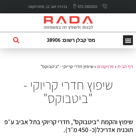
072-3303310
ברנדה זאב 11, פתח תקווה
מס' קבלן רשום: 38906
השירותים שלנו
עמוד הבית
לקוחות ממליצים
דף הבית
»
פרויקטים
»
שיפוץ חדרי קריוקי - “ביטבוקס”
שיפוץ חדרי קריוקי -
"ביטבוקס"
שיפוץ והקמת “ביטבוקס”, חדרי קריוקי בתל אביב ע״פ
תוכנית אדריכל(כ- 450 מ״ר).