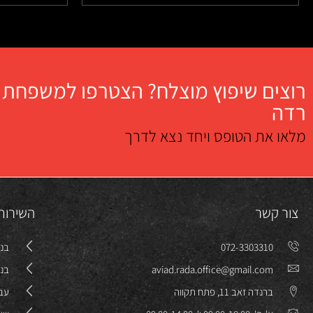
רוצים שיפוץ מוצלח? הצטרפו למשפחת
רדה
מלאו את הטופס ויחד נצא לדרך
צור קשר
השירות
072-3303310
בני
aviad.rada.office@gmail.com
בני
ברנדה זאב 11, פתח תקווה
עבו