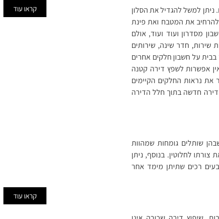
קראו עוד
. ניתן למשל להגדיל את הסלון
 להרחיב את המטבח ואת פינת
ון מסדרון ועוד ועוד, אולם
, מטבח, מרפסת שירות, חדר שינה, שירותים
 בבית על חשבון חלקים אחרים
אין אפשרות לשפץ דירה קטנה
 את נראות החלקים הקיימים
דירה חדשה בתוך חלל הדירה
עבודות גבס
כיום הגבס נמצא בשימוש נרח
בהן שותלים גומחות שמהוות
שקשור לעבודות בנייה ושיפו
צורתו לחלוטין. בנוסף, ניתן
למעשה מאפשר לנו להגיע לתוצ
בעים רכים שתיתן מימד אחר
ויפהפיות תוך זמן קצר
קראו עוד
ות. שיפוץ דירה שכורה אינו