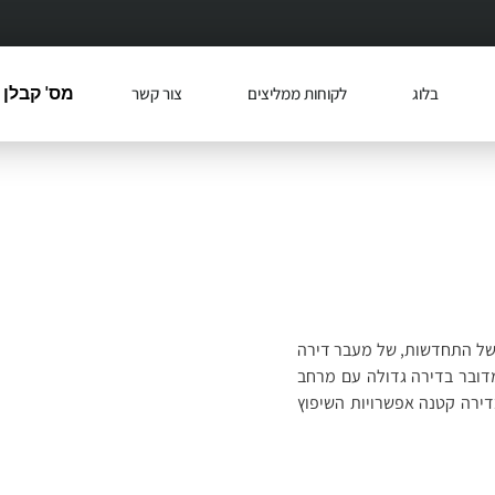
בלוג
לקוחות ממליצים
צור קשר
מס' קבלן רשו
בנייה ושיפוץ ב
ה של התחדשות, של מעבר דירה
כמעט כל אחד מאתנו מבצע 
מדובר בדירה גדולה עם מרחב
שיפוצים שונים בבית. זה לא ח
דירה קטנה אפשרויות השיפוץ
שיפוצים שכוללים הורדת קיר
מרפסות או החלפה של כל ה