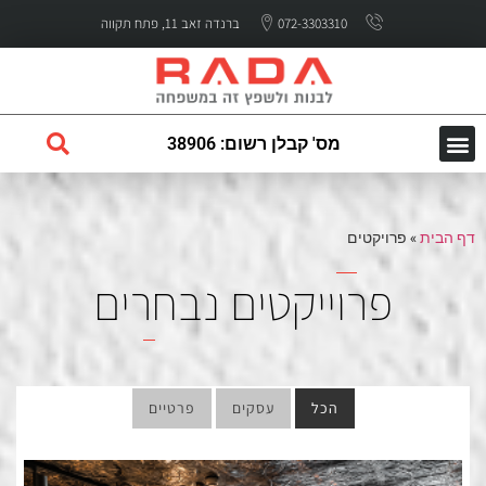
072-3303310
ברנדה זאב 11, פתח תקווה
מס' קבלן רשום: 38906
השירותים שלנו
עמוד הבית
לקוחות ממליצים
דף הבית
»
פרויקטים
פרוייקטים נבחרים
הכל
עסקים
פרטיים