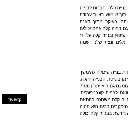
בנייה קלה. חברות לבנייה
, תוך שימוש בצוות עבודה
יהם, בעיקר מתוך דאגה
ם בנייה קלה אתם יכולים
יפוץ ובנייה קלה על ידי
תוספות בניי
לינו ונציג שלנו ישמח
כשמדובר בעבודות של שיפוצים 
מדובר במכלול מורכב של שלב
במיוחד נכון הדבר כאשר הבני
ודת בנייה שיכולה להימשך
אפס כשאין שלד או תשתיות ב
מן בשיטת הבנייה הקלה.
העבודה אמורה להיעשות מתח
מצם גם היא יתרון נוסף.
אה לבנייה קונבנציונלית,
קראו עוד
 בנייה קלה משתנה בהתאם
שבמקרים רבים היא תהיה
נדרשת בבנייה קלה יכולה