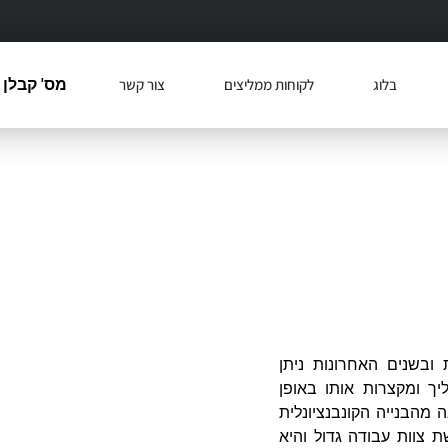
בלוג
לקוחות ממליצים
צור קשר
מס' קבלן רשו
בנייה ושיפוץ ב
כמעט כל אחד מאתנו מבצע 
שיפוצים שונים בבית. זה לא ח
בשנים האחרונות ניתן
שיפוצים שכוללים הורדת קיר
יך ומקצרות אותו באופן
מרפסות או החלפה של כל ה
 מהבנייה הקונבנציונלית
 צוות עבודה גדול והיא