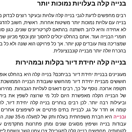
בנייה קלה בעלויות נמוכות יותר
רבים מחפשים לדעת לגבי בנייה קלה עלויות ובעיקר רוצים לבדו
בנייה עם עלויות נמוכות יותר משיטות אחרות. ראשית, חשוב להדגי
לא אחידה והיא לרוב תשתנה בהתאם לקריטריונים שונים, כגון סו
חומרי
הבנייה ועוד. אתם בהחלט יכולים לחסוך זמן וכסף מכיוון ש
שמצריכה צוות עובדים קטן יותר. אך כל פרויקט הוא שונה ולא כל 
בהכרח זולה יותר מבנייה קונבנציונלית.
בנייה קלה יחידת דיור בקלות ובמהירות
מעוניינים בבניית יחידת דיור בביתכם? בנייה קלה היא בהחלט אופ
חוששים מבניית יחידת דיור מהחשש שעבודת הבנייה הממושכ
תקופה ארוכה. נוסף על כך, רבים דואגים לעלויות הגבוהות. מהירו
של הבנייה הקלה מאפשרת היום לכל מי שרוצה לשפץ את ביתו
וביעילות רבה יותר. לכן רבים בוחרים בנייה קלה יחידת דיור, ל
קומה או חדר על גג, לבניית בתים פרטיים או לשיפוצים אחרים
ובנייה
היא חברת משפחתית
עבודות בנייה ושיפוץ מסוגים שונים ומתן פתרונות מתקדמים 
לקוחותיה. מחפשים בנייה קלה למגורים? צרו עמנו קשר ונשמח ליי