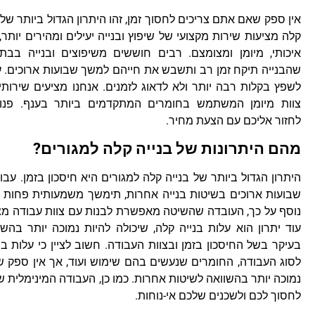
אין ספק שאם אתם צריכים לחסוך זמן, זהו היתרון הגדול ביותר של 
קלה מציעות שירות מקצועי של שיפוץ ובנייה יעילים ומהירים יותר
איכותי, מיומן ומצומצם. רבים חוששים משיפוצים ובנייה בבת
שהבנייה תיקח זמן רב ותשבש את חייהם למשך שבועות ארוכים. ע
לשפץ בקלות רבה יותר ולא לדאוג לזמנים. אנחנו מציעים שירותי ש
צוות מיומן המשתמש בחומרים המתקדמים ביותר בענף. פנו א
לחזור אליכם עם הצעת מחיר.
מהם היתרונות של בנייה קלה למגורים?
היתרון הגדול ביותר של בנייה קלה למגורים היא חיסכון בזמן. עב
שבועות ארוכים בשיטות בנייה אחרות, תימשך משמעותית פחות ז
נוסף על כך, העובדה שהשיטה מאפשרת לבנות עם צוות עבודה מצו
עוד יתרון הוא עלות בנייה קלה, שיכולה להיות נמוכה יותר בהשוו
בעיקר בשל החיסכון בזמן ובצוות העבודה. חשוב לציין כי עלות
לסוג העבודה, החומרים שנעשים בהם שימוש ועוד, אך אין ספק 
נמוכה יותר בהשוואה לשיטות אחרות. כמו כן, העבודה המינימלית ש
לחסוך לכם ולשכנים שלכם אי-נוחות.