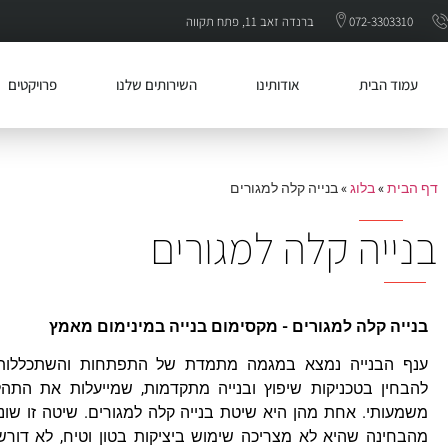
072-3303310
ברנדה זאב 11, פתח תקווה
עמוד הבית
אודותינו
השירותים שלנו
פרויקטים
דף הבית
»
בלוג
»
בנייה קלה למגורים
בנייה קלה למגורים
בנייה קלה למגורים - מקסימום בנייה במינימום מאמץ
ענף הבנייה נמצא במגמה מתמדת של התפתחות והשתכללות ו
להבחין בטכניקות שיפוץ ובנייה מתקדמות, שמייעלות את התהל
משמעותי. אחת מהן היא שיטת בנייה קלה למגורים. שיטה זו שונה
מהבחינה שהיא לא מצריכה שימוש ביציקות בטון וטיח, לא דורשת