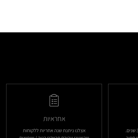
אחראיות
החברה שלנו קיימת מעל 35 שנים.
אצלנו ניתנת שנה אחריות ללקוחות
 ספור
שביצענו עבורם פרויקט בניה / שיפוצים