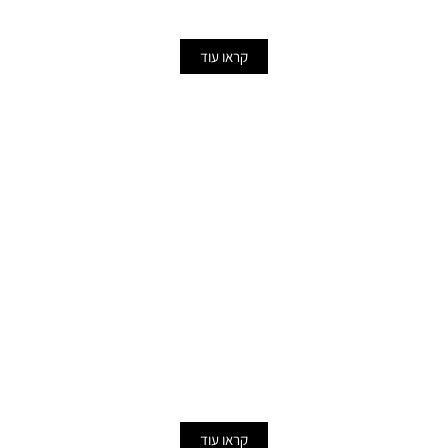
ויפהפיות תוך זמן קצר.
קראו עוד
שיפוץ חדרי אמבטיה
שיפוץ חדרי רחצה דורשים גישה מיוחדת ותשומת לב רבה. היות
ומדובר בחדר שכל כולו נועד למען השמירה על ההיגיינה שלנו
במהלך היום לצורך רחיצה.
קראו עוד